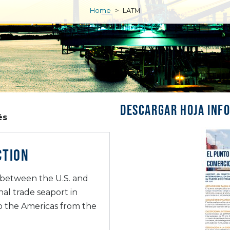
Home
>
LATM
Descargar hoja info
ês
CTION
s between the U.S. and
al trade seaport in
to the Americas from the