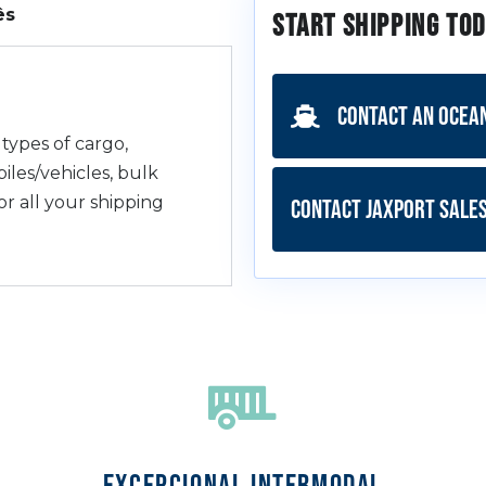
ês
Start Shipping Tod
Contact an Ocea
 types of cargo,
iles/vehicles, bulk
or all your shipping
Contact JAXPORT Sale
EXCEPCIONAL INTERMODAL