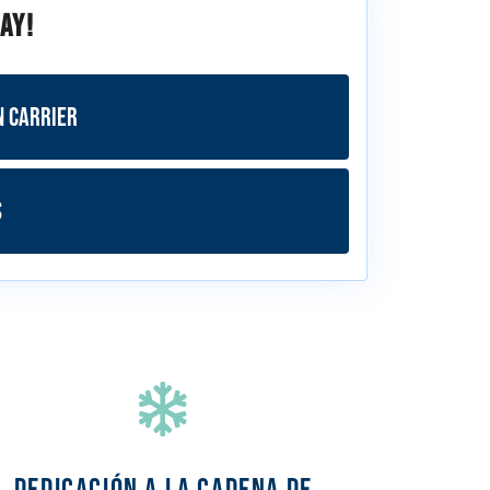
ay!
n Carrier
s
DEDICACIÓN A LA CADENA DE